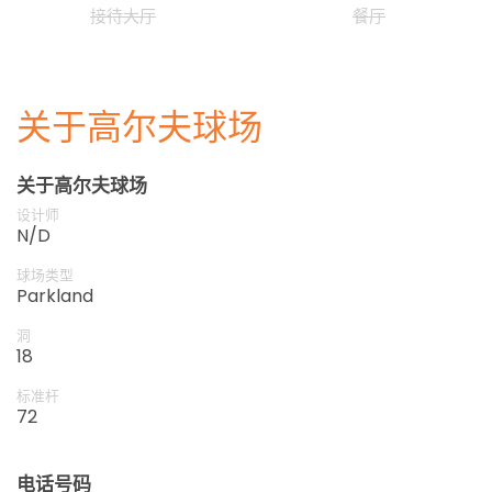
接待大厅
餐厅
关于高尔夫球场
关于高尔夫球场
设计师
N/D
球场类型
Parkland
洞
18
标准杆
72
电话号码