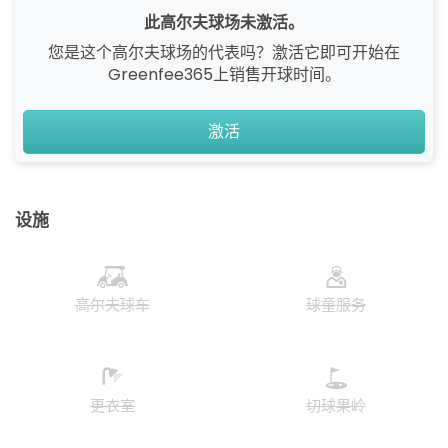
此高尔夫球场未激活。
您是这个高尔夫球场的代表吗？激活它即可开始在
Greenfee365上销售开球时间。
激活
设施
高尔夫球车
球童服务
更衣室
切球果岭