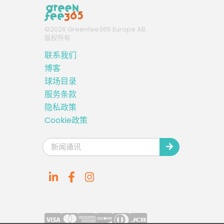
©
2026
Greenfee365 Europe AB.
版权所有
联系我们
博客
球场目录
服务条款
隐私政策
Cookie政策