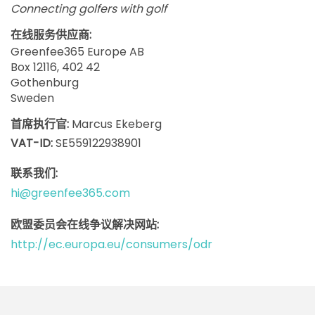
Connecting golfers with golf
在线服务供应商
:
Greenfee365 Europe AB
Box 12116, 402 42
Gothenburg
Sweden
首席执行官
:
Marcus Ekeberg
VAT-ID:
SE559122938901
联系我们
:
hi@greenfee365.com
欧盟委员会在线争议解决网站
:
http://ec.europa.eu/consumers/odr