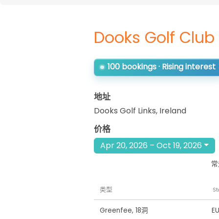
Dooks Golf Club
100 bookings · Rising interest
地址
Dooks Golf Links
,
Ireland
价格
Apr 20, 2026 – Oct 19, 2026
常
类型
St
Greenfee
,
18洞
E