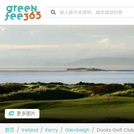
更多图片
首页
Ireland
Kerry
Glenbeigh
Dooks Golf Clu