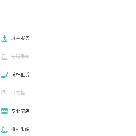
球童服务
切球果岭
球杆租赁
储物柜
专业商店
推杆果岭