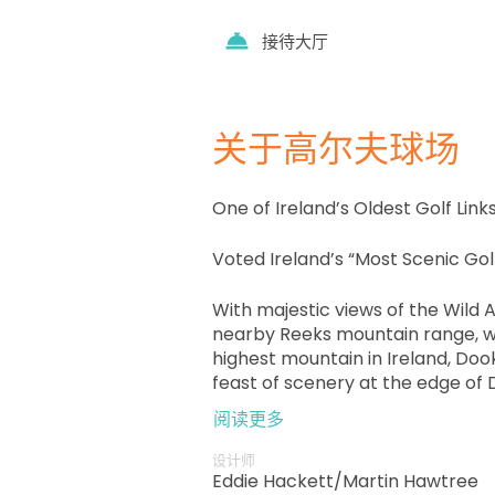
接待大厅
关于高尔夫球场
One of Ireland’s Oldest Golf Lin
Voted Ireland’s “Most Scenic Go
With majestic views of the Wild 
nearby Reeks mountain range, w
highest mountain in Ireland, Dooks
feast of scenery at the edge of D
technical challenge for all golfer
阅读更多
设计师
Eddie Hackett/Martin Hawtree