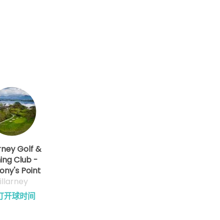
arney Golf &
hing Club -
ny's Point
illarney
订开球时间