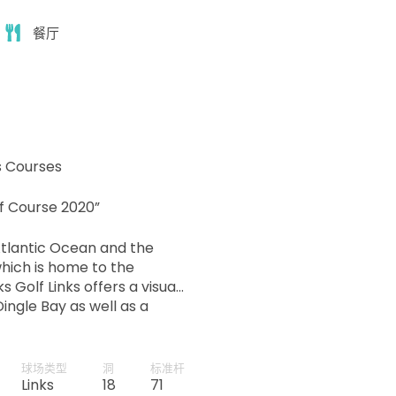
餐厅
ks Courses
lf Course 2020”
Atlantic Ocean and the
hich is home to the
 Golf Links offers a visual
ingle Bay as well as a
s.
球场类型
洞
标准杆
Links
18
71