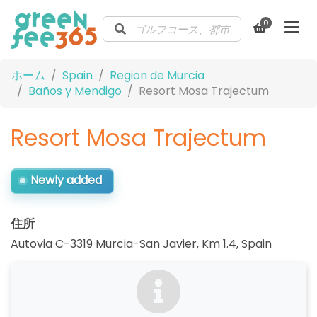
0
ホーム
Spain
Region de Murcia
Baños y Mendigo
Resort Mosa Trajectum
Resort Mosa Trajectum
Newly added
住所
Autovia C-3319 Murcia-San Javier, Km 1.4
,
Spain