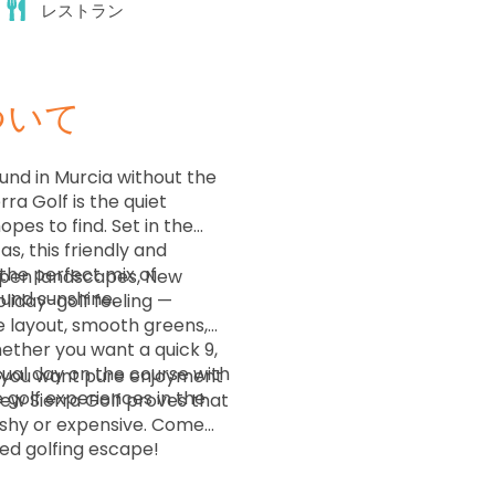
レストラン
ついて
ound in Murcia without the
ra Golf is the quiet
opes to find. Set in the
s, this friendly and
the perfect mix of
open landscapes, New
ound sunshine.
oliday-golf feeling —
 layout, smooth greens,
ther you want a quick 9,
asual day on the course with
n you want pure enjoyment
e golf experiences in the
New Sierra Golf proves that
lashy or expensive. Come
ed golfing escape!