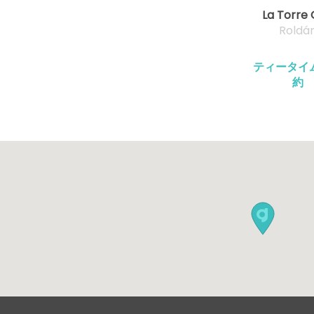
La Torre 
Roldá
ティータイ
約