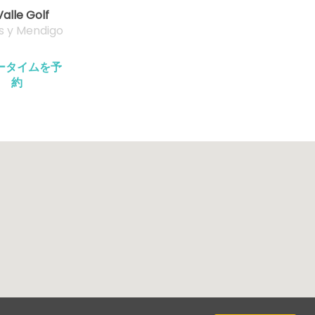
Valle Golf
s y Mendigo
ータイムを予
約