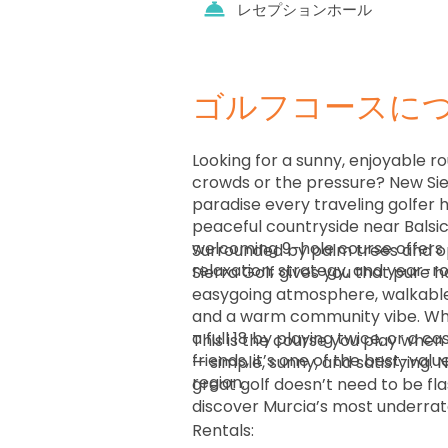
レセプションホール
ゴルフコースに
Looking for a sunny, enjoyable r
crowds or the pressure? New Sier
paradise every traveling golfer h
peaceful countryside near Balsica
welcoming 9-hole course offers 
Surrounded by palm trees and 
relaxation, strategy, and year-r
Sierra Golf gives you that pure h
easygoing atmosphere, walkable
and a warm community vibe. Whe
a full 18 by playing twice, or a c
This is the course you play whe
friends, it’s one of the best-valu
— simple, sunny, and satisfying. 
region.
great golf doesn’t need to be f
discover Murcia’s most underrat
Rentals: