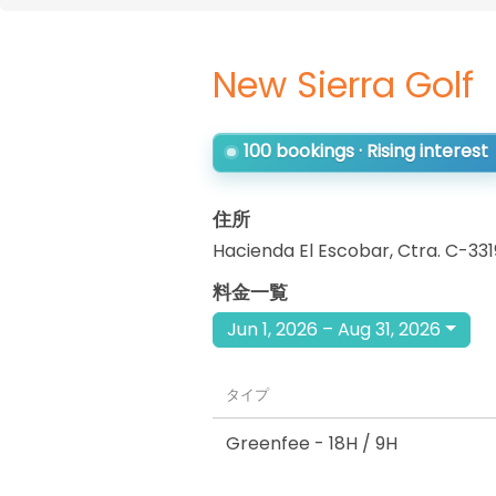
New Sierra Golf
100 bookings · Rising interest
住所
Hacienda El Escobar, Ctra. C-331
料金一覧
Jun 1, 2026 – Aug 31, 2026
タイプ
Greenfee
- 18H / 9H