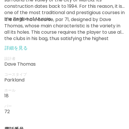
construction dates back to 1994. For this reason, it is
one of the most traditional and prestigious courses in
the Region of Murcia.
It is an 18-hole course, par 71, designed by Dave
Thomas, whose main characteristic is the variety in
all its holes. This course requires the player to use all
the clubs in his bag, thus satisfying the highest
demands made by its visitors.
詳細を見る
設計者
Dave Thomas
コースタイプ
Parkland
ホール
18
パー
72