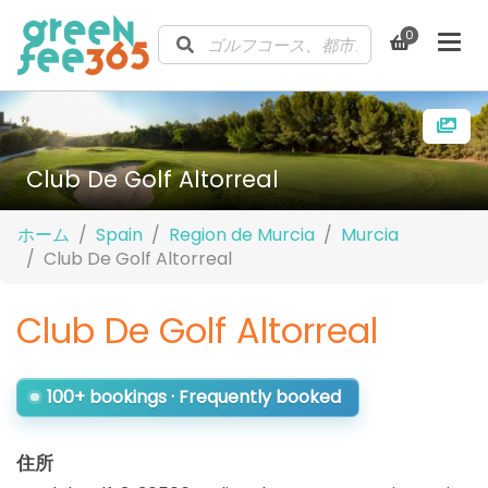
0
Club De Golf Altorreal
ホーム
Spain
Region de Murcia
Murcia
Club De Golf Altorreal
Club De Golf Altorreal
100+ bookings · Frequently booked
住所