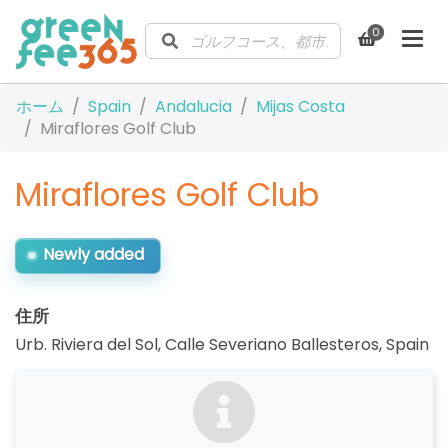
0
ホーム
Spain
Andalucia
Mijas Costa
Miraflores Golf Club
Miraflores Golf Club
Newly added
住所
Urb. Riviera del Sol, Calle Severiano Ballesteros
,
Spain