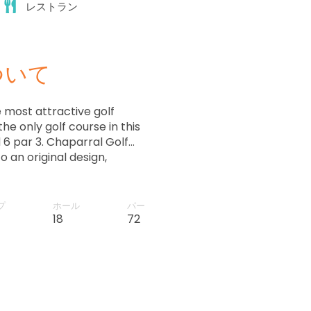
レストラン
ついて
e most attractive golf
 the only golf course in this
d 6 par 3. Chaparral Golf
o an original design,
ic amenities. Experienced
e game as it requires
プ
ホール
パー
18
72