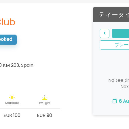
ティータ
Club
booked
プレー
0 KM 203
,
Spain
No tee ti
Nex
6 Au
Standard
Twilight
EUR 100
EUR 90