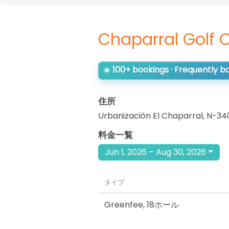
Chaparral Golf 
100+ bookings · Frequently 
住所
Urbanizaciòn El Chaparral, N-34
料金一覧
Jun 1, 2026 – Aug 30, 2026
タイプ
Greenfee
,
18ホール