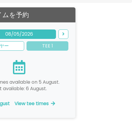
イムを予約
08/05/2026
ヤー
TEE 1
mes available on 5 August.
t available: 6 August.
gust
View tee times