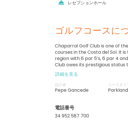
レセプションホール
ゴルフコースに
Chaparral Golf Club is one of th
courses in the Costa del Sol. It is
region with 6 par 5’s, 6 par 4 an
Club owes its prestigious status t
exceptional service and fantast
詳細を見る
players will particularly enjoy th
precision and skill.
設計者
コースタイ
Pepe Gancede
Parkland
電話番号
34 952 587 700