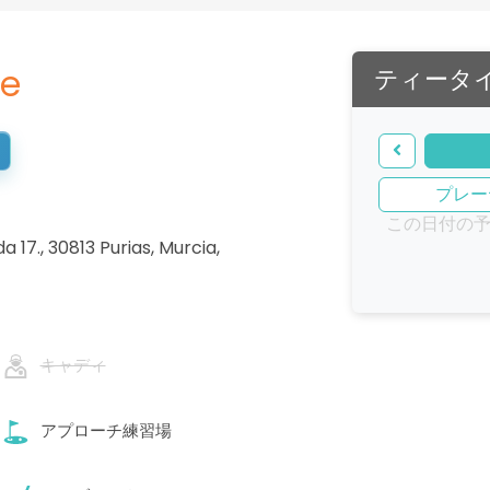
se
ティータ
プレー
この日付の
da 17., 30813 Purias, Murcia
,
キャディ
アプローチ練習場