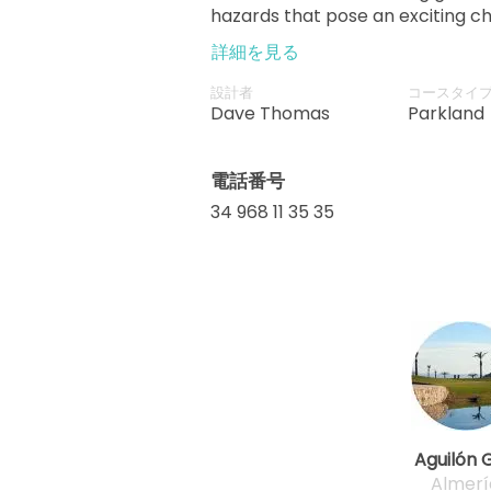
hazards that pose an exciting c
experienced golfers. The cours
詳細を見る
tournaments which strengthened 
golf holiday destination.
設計者
コースタイ
Dave Thomas
Parkland
電話番号
34 968 11 35 35
Aguilón G
Almerí