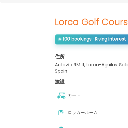
Lorca Golf Cour
100 bookings · Rising interest
住所
Autovía RM 11, Lorca-Aguilas. Sali
Spain
施設
カート
ロッカールーム