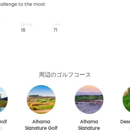
hallenge to the most
e has also hosted numerous
its position as the top
プ
ホール
パー
18
71
周辺のゴルフコース
olf
Alhama
Alhama
Dese
a
Signature Golf
Signature