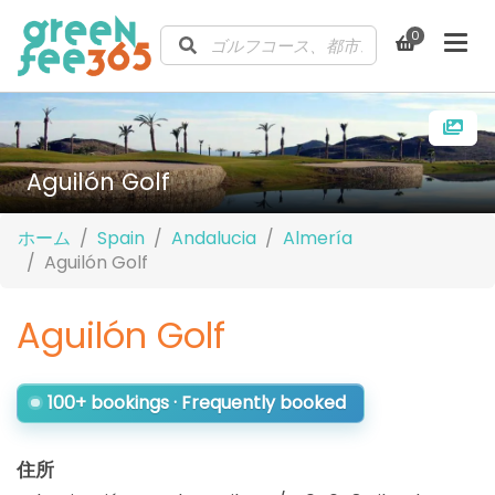
0
Aguilón Golf
ホーム
Spain
Andalucia
Almería
Aguilón Golf
Aguilón Golf
100+ bookings · Frequently booked
住所