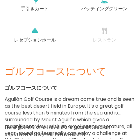
手引きカート
パッティンググリーン
レセプションホール
レストラン
ゴルフコースについて
ゴルフコースについて
Aguilón Golf Course is a dream come true and is seen
as the best desert field in Europe. It's a great golf
course less than 5 minutes from the sea and is
surrounded by Mount Aguilón which gives a
magnificent view. With an excellent temperature, all
Here golfers of all levels are guaranteed an
year-round golfers really can enjoy a challenge at
experience they will remember!