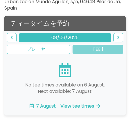
Urbanización Mundo Aguilon, s/n, 04648 Pilar de Ja
,
Spain
ティータイムを予約
08/06/2026
プレーヤー
TEE 1
No tee times available on 6 August.
Next available: 7 August.
7 August
View tee times