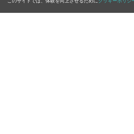
このサイトでは、体験を向上させるために
クッキーポリシ
©
2026
Greenfee365 Europe AB.
All Rights Reserved