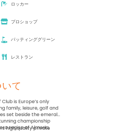
ロッカー
プロショップ
パッティンググリーン
レストラン
ついて
 Club is Europe’s only
g family, leisure, golf and
mes set beside the emerald
stunning championship
ora region of Almeria,
s high quality private