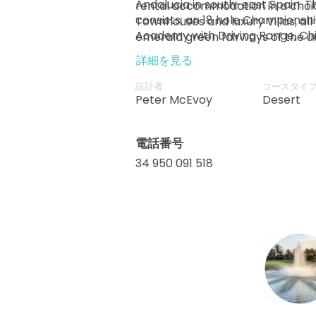
Andalucia in south-east Spain. T
rental accommodation in a choi
consists; an 18 hole Championshi
Townhouses and luxury Villas, all
Academy with Driving Range, Chi
emerald green fairways of the u
Greens and an Academy Studio, 
Desert Golf Course. Choose self-
詳細を見る
Restaurant, The Cave Bar, The Pr
yourself and opt for bed and brea
Sports & Fitness Club, The Day 
board, which are all available at
設計者
コースタイ
Cricket Ground and Academy. Th
restaurants. Desert Springs Resor
Peter McEvoy
Desert
of the resort where you will find
using both chartered and schedul
Pro-Shop and the award winning 
all parts of the UK and Europe. T
電話番号
three international airports; Al
Murcia – 75 minute transfer and 
34 950 091 518
transfer