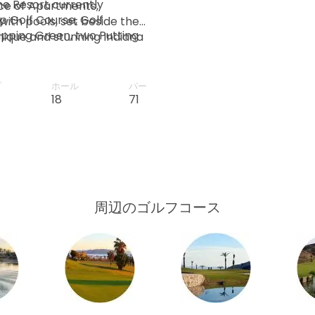
he Resort currently
ce of Apartments,
p Golf Course, Golf
 with pools, set beside the
pping Green, two Putting
nique and stunning Indiana
The Crocodile Club
catering, or indulge
ivate Reserve, The Sierra
kfast, half board or full
Spa, Football Academy,
 the resort’s award winning
プ
ホール
パー
e Clubhouse is the centre
t is easily accessible
18
71
 the resort reception, the
ed 2 1⁄2 hour flights from
El Torrente Restaurant.
he region is served by
meria – 40 minute transfer
Alicante 110 minute
周辺のゴルフコース