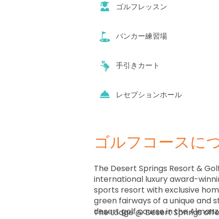
ゴルフレッスン
バンカー練習場
手引きカート
レセプションホール
ゴルフコースに
The Desert Springs Resort & Golf
international luxury award-winnin
sports resort with exclusive ho
green fairways of a unique and 
desert golf course in the Almanz
The Lodge @ Desert Springs offer