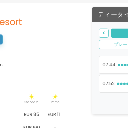
ティータ
esort
プレー
in
07:44
07:52
Standard
Prime
EUR 85
EUR 115
EUR 160
–