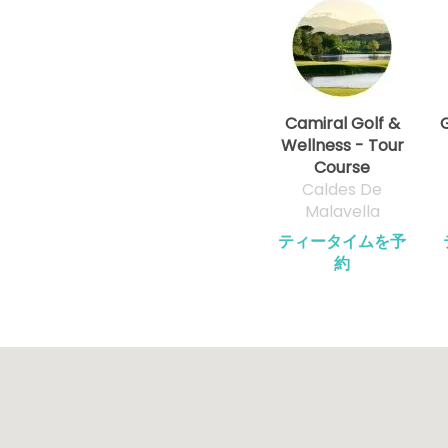
Camiral Golf &
Wellness - Tour
Course
Caldes De
Malavella
ティータイムを予
約