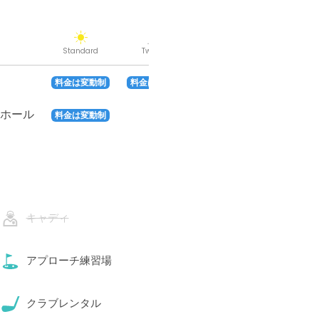
Standard
Twilight
料金は変動制
料金は変動制
8ホール
–
料金は変動制
キャディ
アプローチ練習場
クラブレンタル