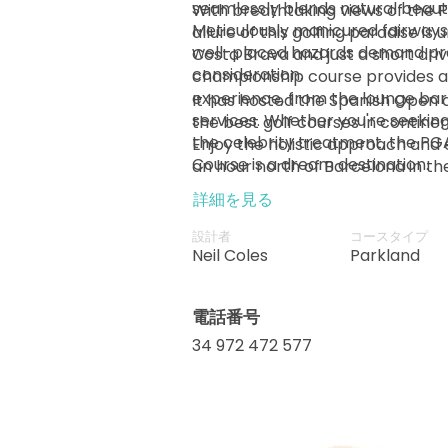
seamlessly blends natural beauty
With breathtaking views of the 
Meticulously manicured fairways
allure of this golfing paradise is 
well-placed hazards demand pre
Costa Brava and just a short driv
consideration.
championship course provides a
experience, from the lounge bar
It has hosted the Spanish Open a
services. Whether you're seeking
the best golf courses in continen
the celebrity treatment, the P
Enjoy the holistic approach and exc
Course is a dream destination.
an hour north of Barcelona in the
詳細を見る
設計者
コースタイプ
Neil Coles
Parkland
電話番号
34 972 472 577