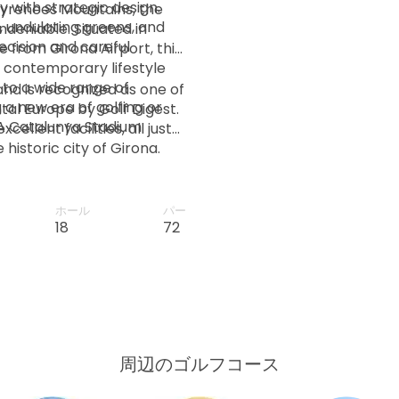
 with strategic design.
Pyrenees Mountains, the
, undulating greens, and
undeniable. Situated in
cision and careful
e from Girona Airport, this
 contemporary lifestyle
 to a wide range of
nd is recognized as one of
 a new era of golfing or
tal Europe by Golf Digest.
GA Catalunya Stadium
ellent facilities, all just
 historic city of Girona.
ホール
パー
18
72
周辺のゴルフコース