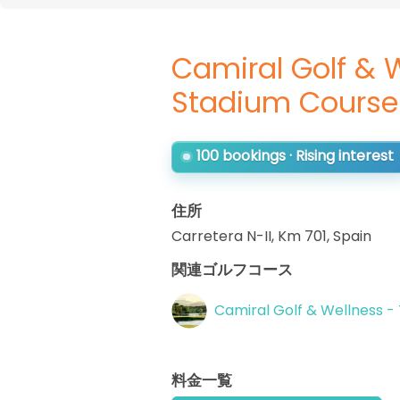
Camiral Golf & 
Stadium Course
100 bookings · Rising interest
住所
Carretera N-II, Km 701
,
Spain
関連ゴルフコース
Camiral Golf & Wellness -
料金一覧