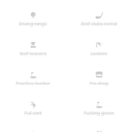
Driving range
Golf clubs rental
Golf lessons
Lockers
Practice bunker
Pro shop
Pull cart
Putting green