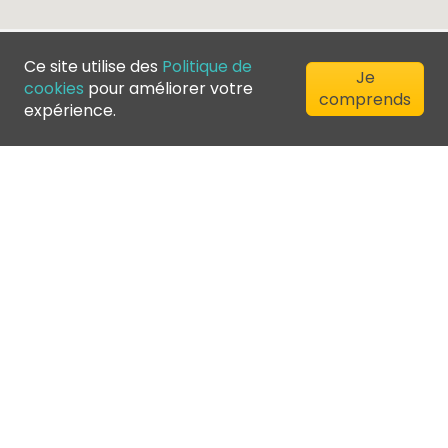
Ce site utilise des
Politique de
Je
cookies
pour améliorer votre
comprends
expérience.
©
2026
Greenfee365 Europe AB.
All Rights Reserved
Contactez nous
Blog
Annuaire des clubs
Conditions d'utilisation
Politique de confidentialité
Politique de cookies