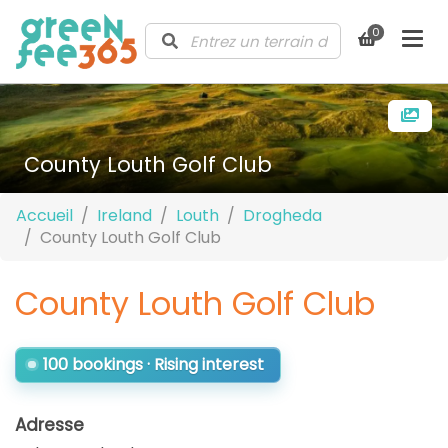
0
County Louth Golf Club
Accueil
Ireland
Louth
Drogheda
County Louth Golf Club
County Louth Golf Club
100 bookings · Rising interest
Adresse