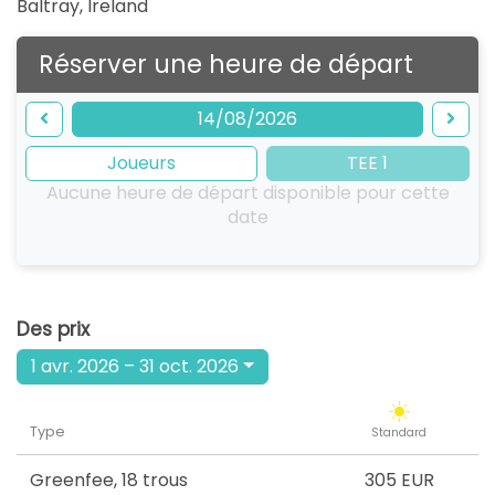
Baltray
,
Ireland
Réserver une heure de départ
14/08/2026
Joueurs
TEE 1
Aucune heure de départ disponible pour cette
date
Des prix
1 avr. 2026 – 31 oct. 2026
Type
Standard
Greenfee
,
18 trous
305 EUR