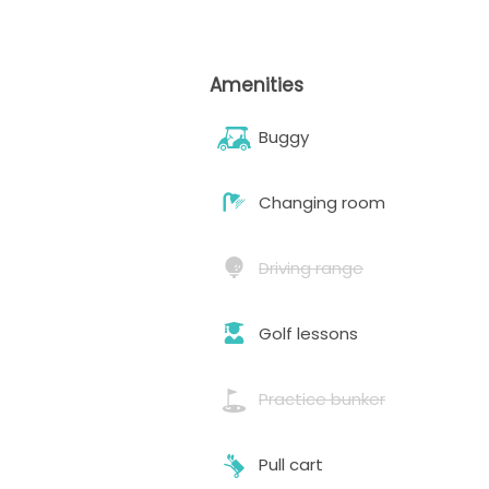
Amenities
Buggy
Changing room
Driving range
Golf lessons
Practice bunker
Pull cart