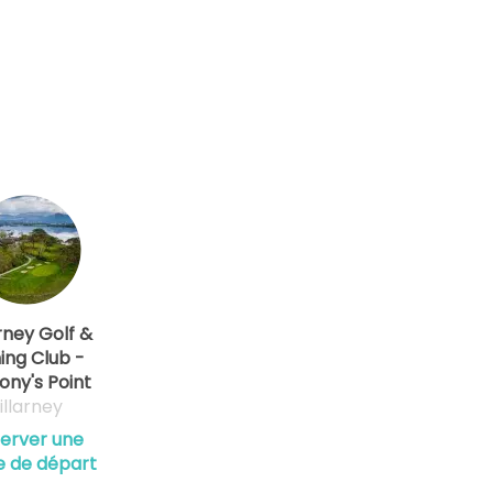
arney Golf &
hing Club -
ny's Point
illarney
erver une
e de départ