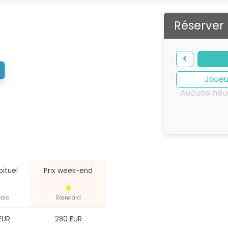
Réserver
Joueu
Aucune heur
bituel
Prix week-end
ard
Standard
EUR
280 EUR