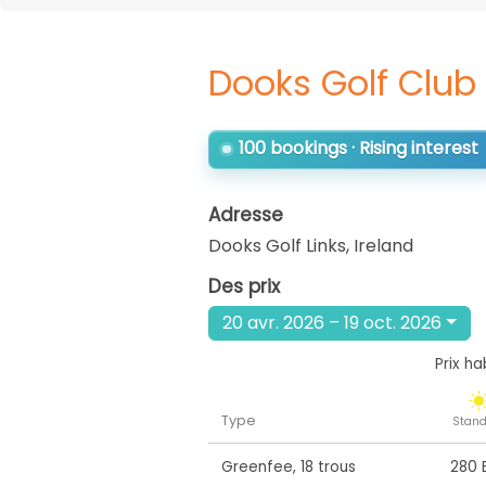
Dooks Golf Club
100 bookings · Rising interest
Adresse
Dooks Golf Links
,
Ireland
Des prix
20 avr. 2026 – 19 oct. 2026
Prix ha
Type
Stand
Greenfee
,
18 trous
280 