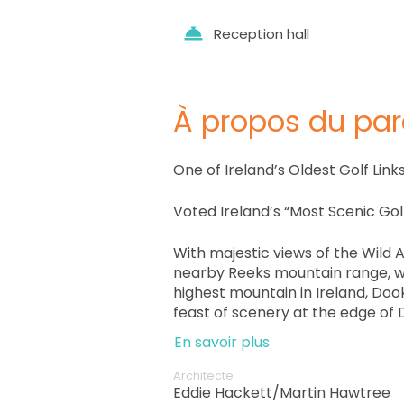
Reception hall
À propos du par
One of Ireland’s Oldest Golf Lin
Voted Ireland’s “Most Scenic Go
With majestic views of the Wild 
nearby Reeks mountain range, w
highest mountain in Ireland, Dooks
feast of scenery at the edge of D
technical challenge for all golfer
En savoir plus
Architecte
Eddie Hackett/Martin Hawtree