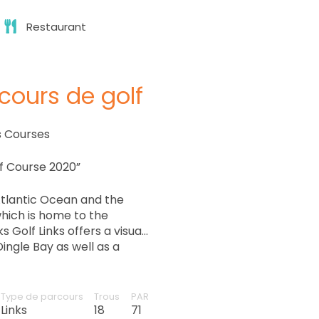
Restaurant
cours de golf
ks Courses
lf Course 2020”
Atlantic Ocean and the
hich is home to the
 Golf Links offers a visual
ingle Bay as well as a
s.
Type de parcours
Trous
PAR
Links
18
71