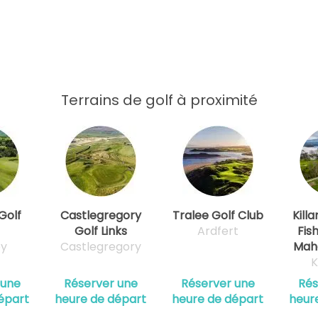
Terrains de golf à proximité
Golf
Castlegregory
Tralee Golf Club
Kill
Golf Links
Ardfert
Fis
ey
Castlegregory
Maho
K
 une
Réserver une
Réserver une
Rés
épart
heure de départ
heure de départ
heur