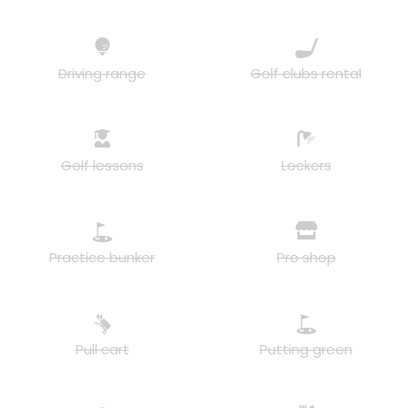
Driving range
Golf clubs rental
Golf lessons
Lockers
Practice bunker
Pro shop
Pull cart
Putting green