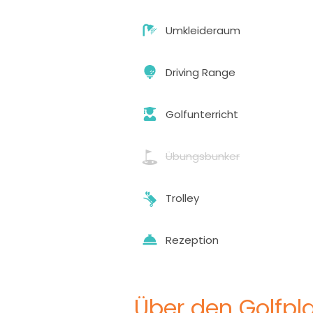
Umkleideraum
Driving Range
Golfunterricht
Übungsbunker
Trolley
Rezeption
Über den Golfpla