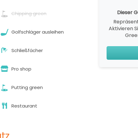
Dieser Go
Chipping green
Repräsent
Aktivieren S
Golfschläger ausleihen
Gree
Schließfächer
Pro shop
Putting green
Restaurant
tz