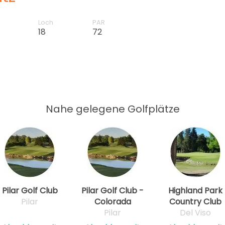
Loch
PAR
18
72
Nahe gelegene Golfplätze
Pilar Golf Club
Pilar Golf Club -
Highland Park
Pilar
Colorada
Country Club
Pilar
Del Viso