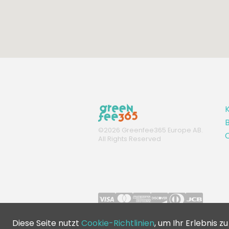
K
B
©
2026
Greenfee365 Europe AB.
C
All Rights Reserved
Diese Seite nutzt
Cookie-Richtlinien
, um Ihr Erlebnis z