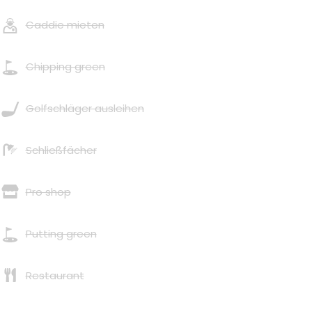
Caddie mieten
Chipping green
Golfschläger ausleihen
Schließfächer
Pro shop
Putting green
Restaurant