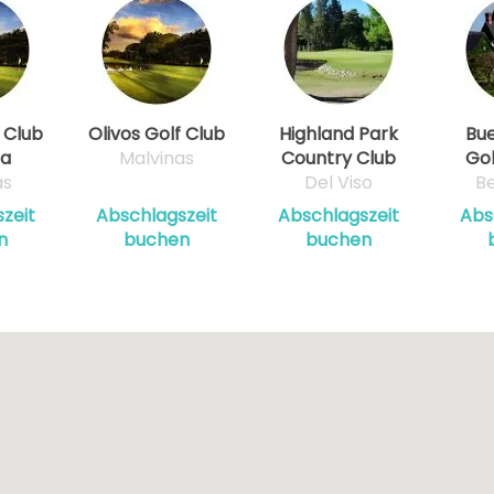
 Club
Olivos Golf Club
Highland Park
Bue
ca
Malvinas
Country Club
Gol
as
Del Viso
Be
zeit
Abschlagszeit
Abschlagszeit
Abs
n
buchen
buchen