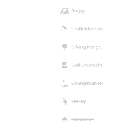
Buggy
Umkleideraum
Driving Range
Golfunterricht
Übungsbunker
Trolley
Rezeption