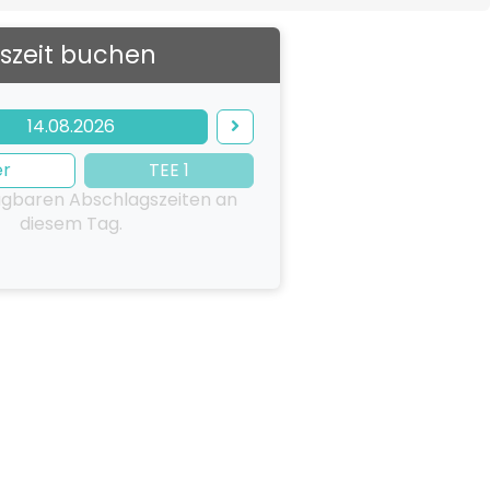
szeit buchen
14.08.2026
er
TEE 1
ügbaren Abschlagszeiten an
diesem Tag.