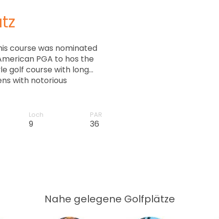
tz
 this course was nominated
 American PGA to hos the
le golf course with long
ns with notorious
lty.
Loch
PAR
9
36
Nahe gelegene Golfplätze