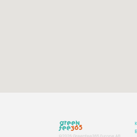
K
B
©
2026
Greenfee365 Europe AB.