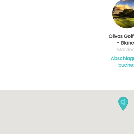
Olivos Golf
- Blan
Malvin
Abschlags
buche