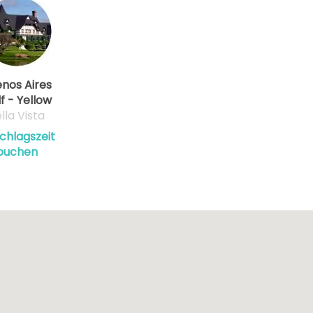
nos Aires
f - Yellow
lla Vista
chlagszeit
buchen