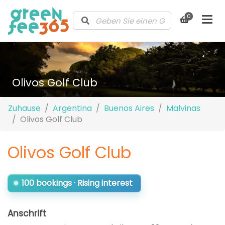
0
Olivos Golf Club
Zuhause
Argentina
Buenos Aires
Malvinas
Olivos Golf Club
Olivos Golf Club
100 bookings · Rising interest
Anschrift