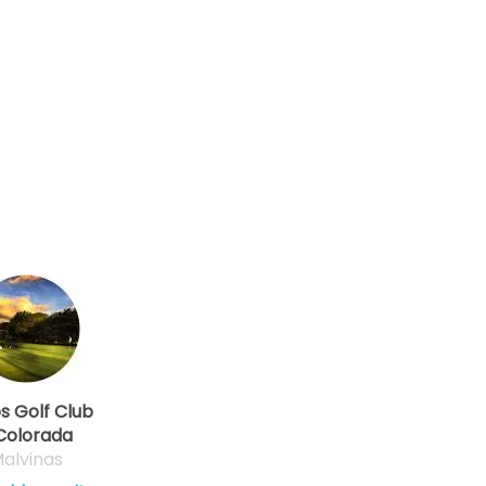
os Golf Club
Colorada
alvinas