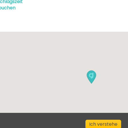
chlagszeit
buchen
Ich verstehe