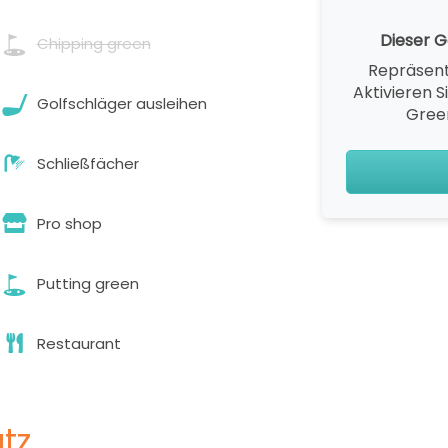
Dieser Go
Chipping green
Repräsent
Aktivieren S
Golfschläger ausleihen
Gree
Schließfächer
Pro shop
Putting green
Restaurant
tz