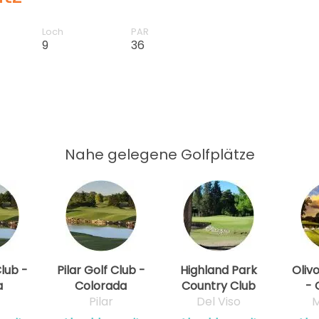
Loch
PAR
9
36
Nahe gelegene Golfplätze
Club -
Pilar Golf Club -
Highland Park
Oliv
a
Colorada
Country Club
- 
Pilar
Del Viso
M