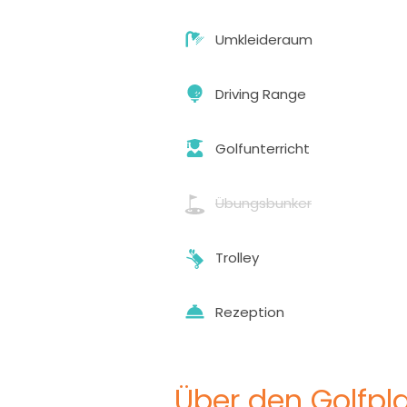
Umkleideraum
Driving Range
Golfunterricht
Übungsbunker
Trolley
Rezeption
Über den Golfpla