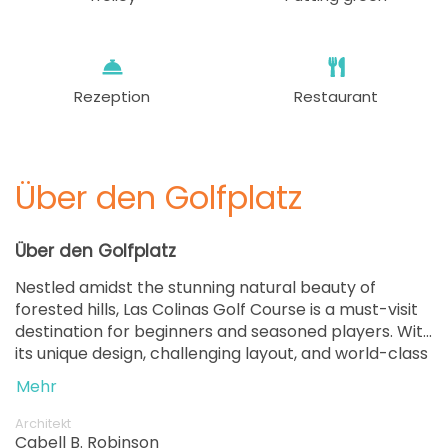
Rezeption
Restaurant
Über den Golfplatz
Über den Golfplatz
Nestled amidst the stunning natural beauty of
forested hills, Las Colinas Golf Course is a must-visit
destination for beginners and seasoned players. With
its unique design, challenging layout, and world-class
facilities, Las Colinas Golf stands out as one of the
Mehr
finest golf courses in Costa Blanca.
Architekt
Cabell B. Robinson