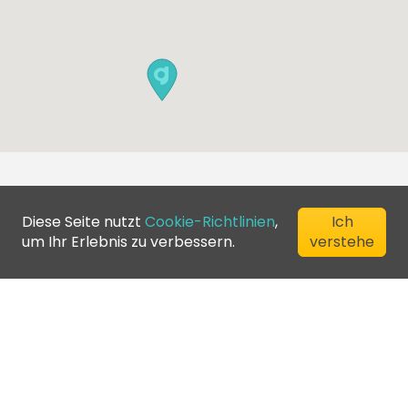
Diese Seite nutzt
Cookie-Richtlinien
,
Ich
um Ihr Erlebnis zu verbessern.
verstehe
©
2026
Greenfee365 Europe AB.
All Rights Reserved
Kontaktiere uns
Blog
Clubverzeichnis
Allgemeine
Geschäftsbedingungen
Datenschutzrichtlinien