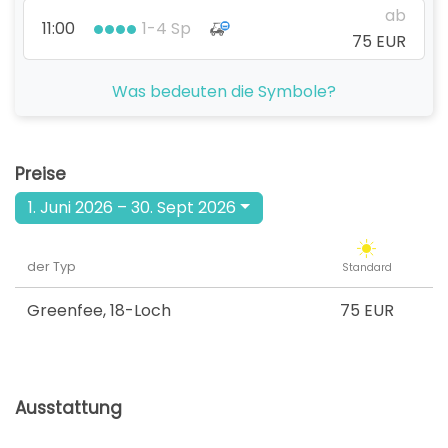
ab
11:00
1-4 Sp
75 EUR
ab
Was bedeuten die Symbole?
12:00
1-4 Sp
75 EUR
ab
13:00
1-4 Sp
Preise
75 EUR
1. Juni 2026 – 30. Sept 2026
ab
14:00
1-4 Sp
75 EUR
der Typ
Standard
ab
15:00
1-4 Sp
75 EUR
Greenfee
,
18-Loch
75 EUR
ab
16:00
1-4 Sp
75 EUR
Ausstattung