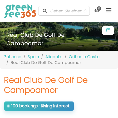
0
Real Club De Golf De
Campoamor
Zuhause
Spain
Alicante
Orihuela Costa
Real Club De Golf De Campoamor
Real Club De Golf De
Campoamor
100 bookings · Rising interest