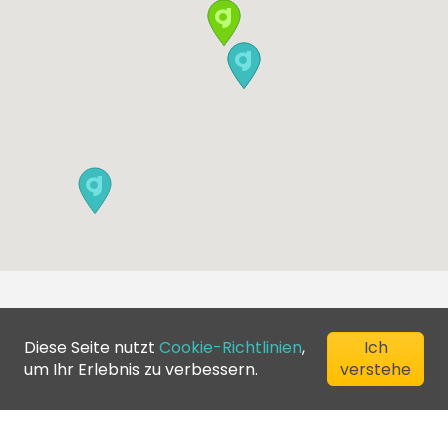
Diese Seite nutzt
Cookie-Richtlinien
,
Ich
um Ihr Erlebnis zu verbessern.
verstehe
©
2026
Greenfee365 Europe AB.
All Rights Reserved
Kontaktiere uns