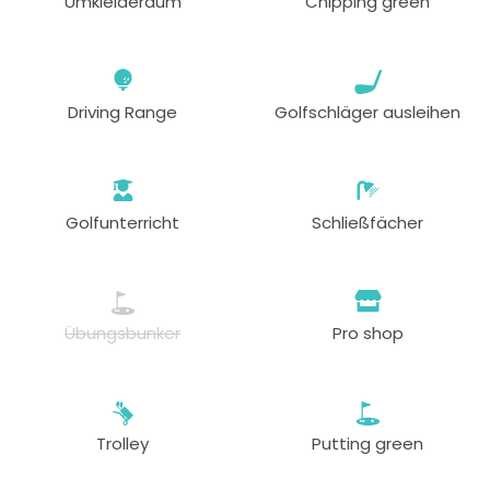
Umkleideraum
Chipping green
Driving Range
Golfschläger ausleihen
Golfunterricht
Schließfächer
Übungsbunker
Pro shop
Trolley
Putting green