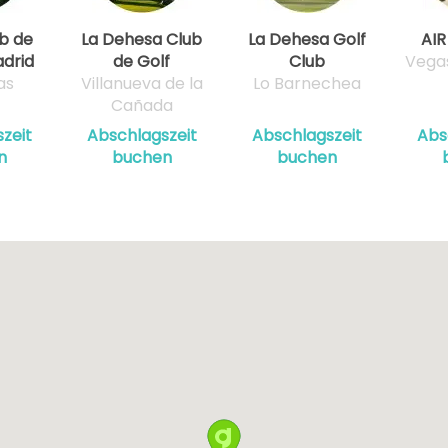
b de
La Dehesa Club
La Dehesa Golf
AIR
adrid
de Golf
Club
Vega
as
Villanueva de la
Lo Barnechea
Cañada
zeit
Abschlagszeit
Abschlagszeit
Abs
n
buchen
buchen