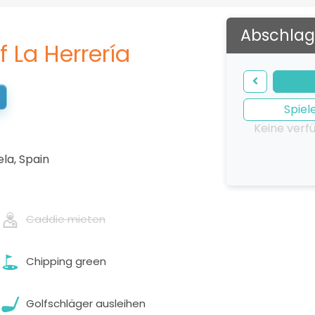
Abschlag
f La Herrería
Spiel
Keine verf
ela
,
Spain
Caddie mieten
Chipping green
Golfschläger ausleihen