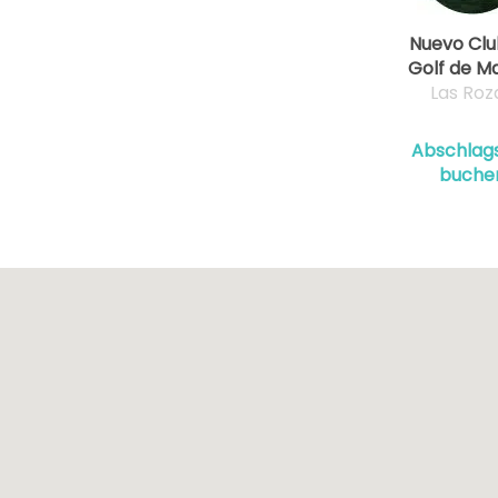
Nuevo Clu
Golf de M
Las Roz
Abschlags
buche