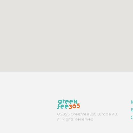
K
B
©
2026
Greenfee365 Europe AB.
C
All Rights Reserved