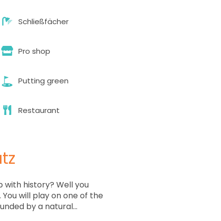
Schließfächer
Pro shop
Putting green
Restaurant
tz
b with history? Well you
You will play on one of the
ounded by a natural