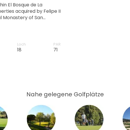
hin El Bosque de La
erties acquired by Felipe II
l Monastery of San
Loch
PAR
18
71
Nahe gelegene Golfplätze