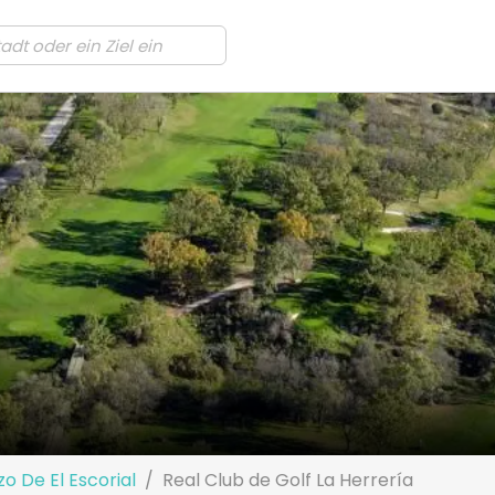
o De El Escorial
Real Club de Golf La Herrería