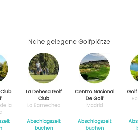
Nahe gelegene Golfplätze
 Club
La Dehesa Golf
Centro Nacional
Golf
f
Club
De Golf
Bo
de la
Lo Barnechea
Madrid
a
zeit
Abschlagszeit
Abschlagszeit
Abs
n
buchen
buchen