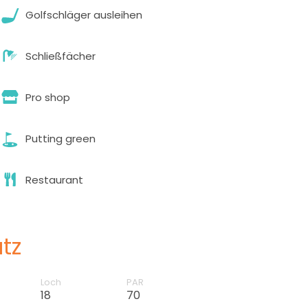
Golfschläger ausleihen
Schließfächer
Pro shop
Putting green
Restaurant
tz
Loch
PAR
18
70