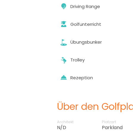
Driving Range
Golfunterricht
Übungsbunker
Trolley
Rezeption
Über den Golfpla
Architekt
Platzart
N/D
Parkland