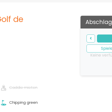
olf de
Abschlag
Spiel
Keine verf
Caddie mieten
Chipping green