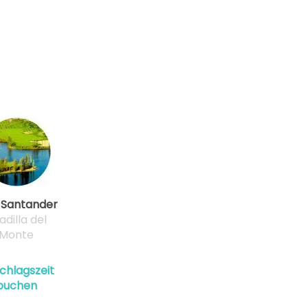
 Santander
adilla del
Monte
chlagszeit
buchen