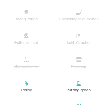
Driving Range
Golfschläger ausleihen
Golfunterricht
Schließfächer
Übungsbunker
Pro shop
Trolley
Putting green