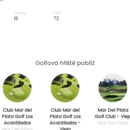
Jamky
PAR
18
72
Golfová hřiště poblíž
Club Mar del
Club Mar del
Mar Del Plata
Plata Golf Los
Plata Golf Los
Golf Club - Viej
Acantilados
Acantilados -
Mar Del Plata
Mar Del Plata
Vieja