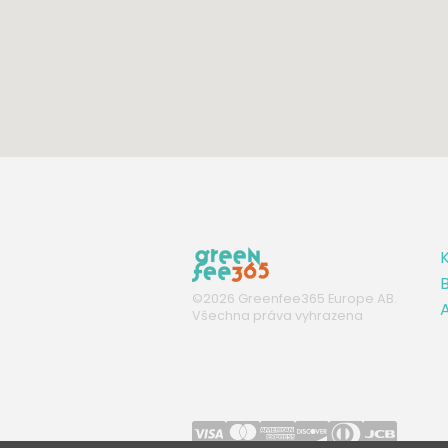
K
B
©
2026
Greenfee365 Europe AB.
A
Všechna práva vyhrazena