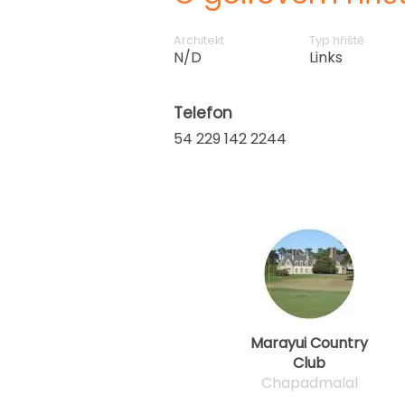
Architekt
Typ hřiště
N/D
Links
Telefon
54 229 142 2244
Marayui Country
Club
Chapadmalal