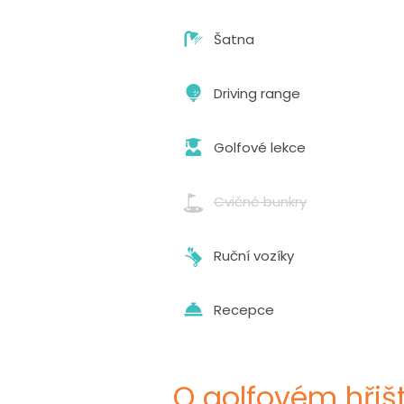
Šatna
Driving range
Golfové lekce
Cvičné bunkry
Ruční vozíky
Recepce
O golfovém hřišt