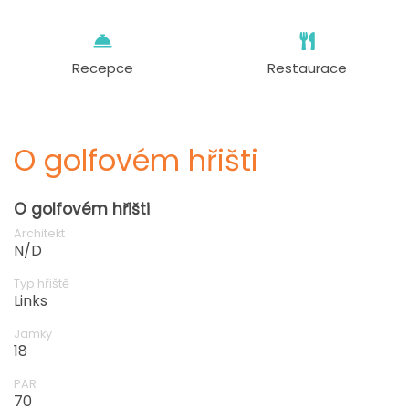
Recepce
Restaurace
O golfovém hřišti
O golfovém hřišti
Architekt
N/D
Typ hřiště
Links
Jamky
18
PAR
70