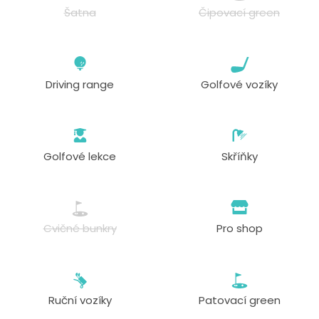
Šatna
Čipovací green
Driving range
Golfové vozíky
Golfové lekce
Skříňky
Cvičné bunkry
Pro shop
Ruční vozíky
Patovací green