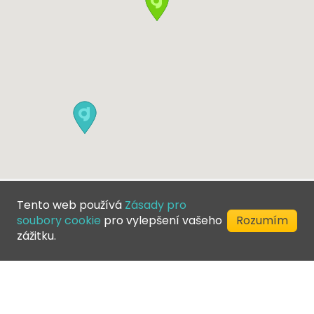
Tento web používá
Zásady pro
soubory cookie
pro vylepšení vašeho
Rozumím
zážitku.
©
2026
Greenfee365 Europe AB.
Všechna práva vyhrazena
Kontaktujte nás
Blog