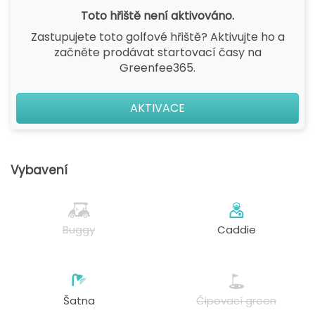
Toto hřiště není aktivováno.
Zastupujete toto golfové hřiště? Aktivujte ho a
začněte prodávat startovací časy na
Greenfee365.
AKTIVACE
Vybavení
Buggy
Caddie
Šatna
Čipovací green