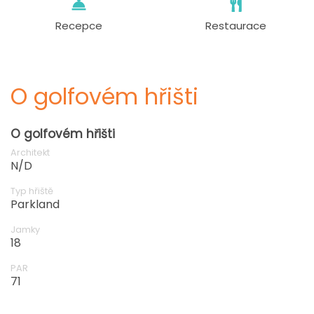
Recepce
Restaurace
O golfovém hřišti
O golfovém hřišti
Architekt
N/D
Typ hřiště
Parkland
Jamky
18
PAR
71