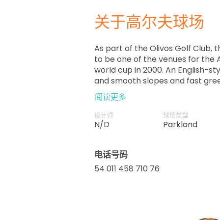
关于高尔夫球场
As part of the Olivos Golf Club,
to be one of the venues for the
world cup in 2000. An English-sty
and smooth slopes and fast gree
movement to increase the difficu
阅读更多
设计师
球场类型
N/D
Parkland
电话号码
54 011 458 710 76