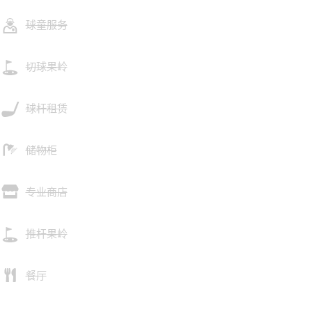
球童服务
切球果岭
球杆租赁
储物柜
专业商店
推杆果岭
餐厅