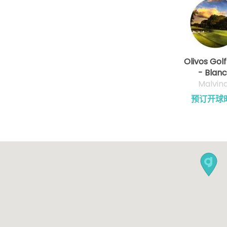
Olivos Golf
- Blan
Malvin
预订开球