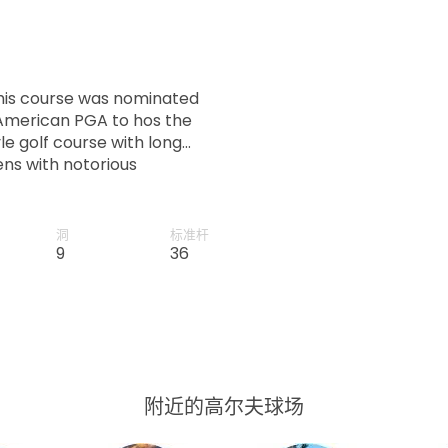
 this course was nominated
 American PGA to hos the
le golf course with long
ns with notorious
lty.
洞
标准杆
9
36
附近的高尔夫球场