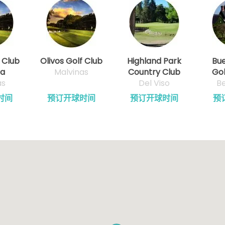
 Club
Olivos Golf Club
Highland Park
Bue
ca
Malvinas
Country Club
Gol
as
Del Viso
Be
时间
预订开球时间
预订开球时间
预