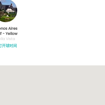
nos Aires
f - Yellow
lla Vista
订开球时间