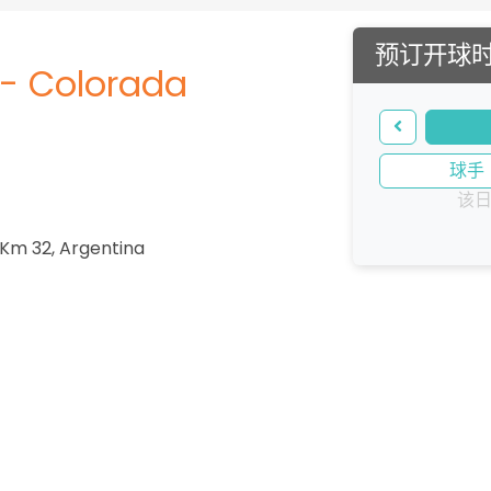
预订开球
 - Colorada
球手
该
 Km 32
,
Argentina