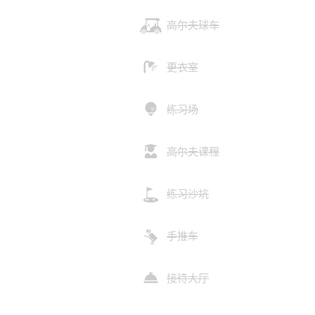
高尔夫球车
更衣室
练习场
高尔夫课程
练习沙坑
手推车
接待大厅