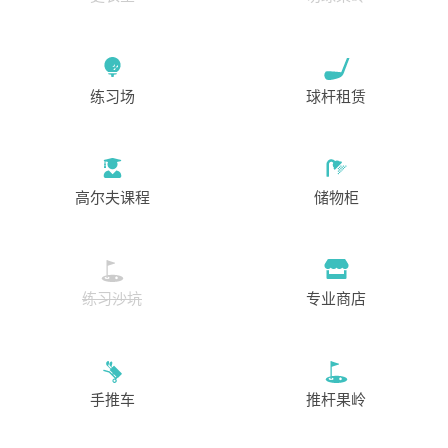
练习场
球杆租赁
高尔夫课程
储物柜
练习沙坑
专业商店
手推车
推杆果岭