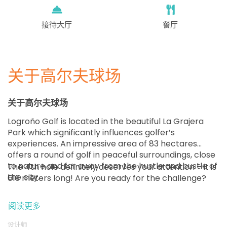
接待大厅
餐厅
关于高尔夫球场
关于高尔夫球场
Logroño Golf is located in the beautiful La Grajera
Park which significantly influences golfer’s
experiences. An impressive area of 83 hectares
offers a round of golf in peaceful surroundings, close
to nature and far away from the hustle and bustle of
The 4th hole definitely deserves your attention – it is
the city.
619 meters long! Are you ready for the challenge?
阅读更多
设计师