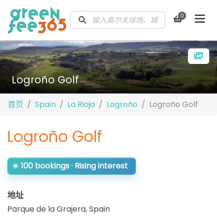
0
Logroño Golf
首页
Spain
La Rioja
Logroño
Logroño Golf
Logroño Golf
100 bookings · Rising interest
地址
Parque de la Grajera
,
Spain