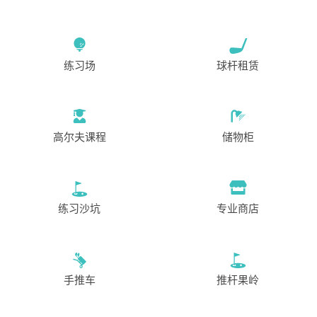
练习场
球杆租赁
高尔夫课程
储物柜
练习沙坑
专业商店
手推车
推杆果岭