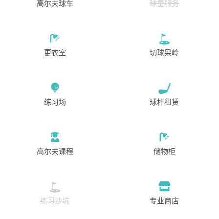
12:48
1-4位
高尔夫球车
球童服务
EUR 114
从
12:57
1-4位
EUR 114
更衣室
切球果岭
从
13:06
1-4位
EUR 114
从
13:15
1-4位
练习场
球杆租赁
EUR 114
从
13:24
1-4位
EUR 114
高尔夫课程
储物柜
从
13:33
1-4位
EUR 114
从
13:42
1-1位
练习沙坑
专业商店
EUR 114