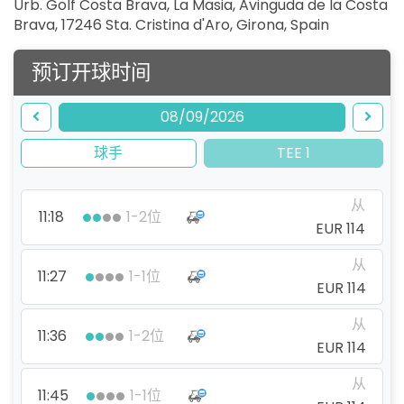
Urb. Golf Costa Brava, La Masia, Avinguda de la Costa
Brava, 17246 Sta. Cristina d'Aro, Girona
,
Spain
预订开球时间
08/09/2026
球手
TEE 1
从
11:18
1-2位
EUR 114
从
11:27
1-1位
EUR 114
从
11:36
1-2位
EUR 114
从
11:45
1-1位