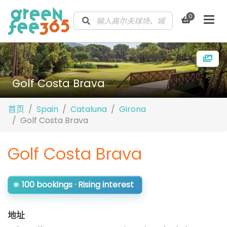
0
Golf Costa Brava
首页
Spain
Cataluna
Girona
Golf Costa Brava
Golf Costa Brava
100 bookings · Rising interest
地址