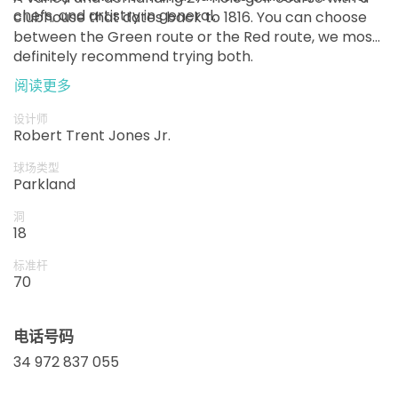
chefs, and artistry in general.
clubhouse that dates back to 1816. You can choose
从
15:03
1-4位
between the Green route or the Red route, we most
EUR 114
definitely recommend trying both.
从
阅读更多
15:12
1-2位
EUR 114
设计师
从
Robert Trent Jones Jr.
15:21
1-2位
EUR 114
球场类型
Parkland
从
15:39
1-3位
EUR 114
洞
18
从
15:57
1-2位
标准杆
EUR 114
70
从
16:15
1-2位
EUR 114
电话号码
34 972 837 055
从
16:24
1-2位
EUR 114