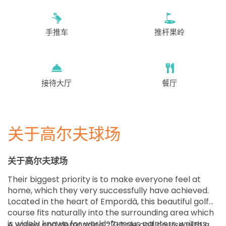
从
13:51
1-4位
EUR 114
手推车
推杆果岭
从
14:09
1-4位
EUR 114
从
14:18
1-4位
EUR 114
接待大厅
餐厅
从
14:27
1-1位
EUR 114
关于高尔夫球场
从
14:36
1-4位
EUR 114
关于高尔夫球场
从
14:45
1-4位
Their biggest priority is to make everyone feel at
EUR 114
home, which they very successfully have achieved.
Located in the heart of Empordà, this beautiful golf
从
14:54
1-4位
course fits naturally into the surrounding area which
EUR 114
is widely known for world-famous painters, writers,
A varied and demanding 27-hole golf course with a