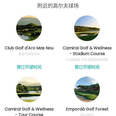
附近的高尔夫球场
Club Golf d'Aro Mas Nou
Camiral Golf & Wellness
Barcelona
- Stadium Course
Caldes De Malavella
预订开球时间
预订开球时间
Camiral Golf & Wellness
Empordà Golf Forest
- Tour Course
Gualta