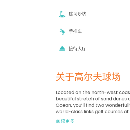
练习沙坑
手推车
接待大厅
关于高尔夫球场
Located on the north-west coast
beautiful stretch of sand dunes 
Ocean, you’ll find two wonderful
world-class links golf courses at
Course and the Trent Jones Ca
阅读更多
your choice, every hole, every h