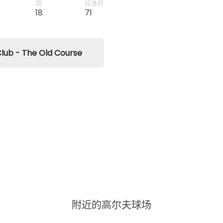
ence.
洞
标准杆
18
71
ub - The Old Course
附近的高尔夫球场