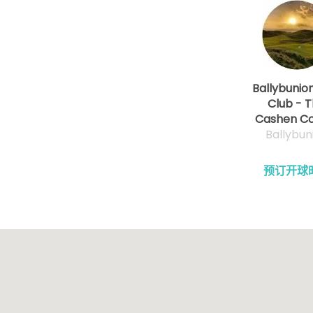
Ballybunio
Club - 
Cashen Co
Ballybun
预订开球