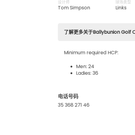
defined by nature’s infinite pres
设计师
球场类型
Tom Simpson
Links
了解更多关于Ballybunion Golf Cl
Minimum required HCP:
Men: 24
Ladies: 36
电话号码
35 368 271 46