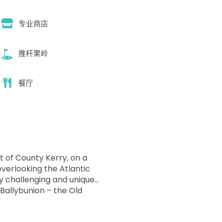
专业商店
推杆果岭
餐厅
 of County Kerry, on a
overlooking the Atlantic
ly challenging and unique
 Ballybunion – the Old
shen Course. Whatever
azard and every shot is