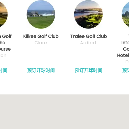
n Golf
Kilkee Golf Club
Tralee Golf Club
The
Clare
Ardfert
Int
urse
Go
ion
Hote
D
时间
预订开球时间
预订开球时间
预