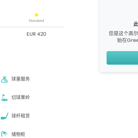
Standard
您是这个高
EUR 420
始在Gre
球童服务
切球果岭
球杆租赁
储物柜