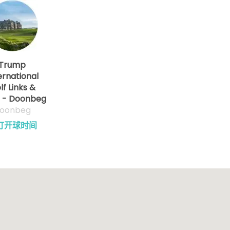
Trump
ernational
lf Links &
l - Doonbeg
oonbeg
订开球时间