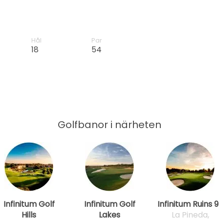
Hål
Par
18
54
Golfbanor i närheten
Infinitum Golf
Infinitum Golf
Infinitum Ruins 
Hills
Lakes
La Pineda,