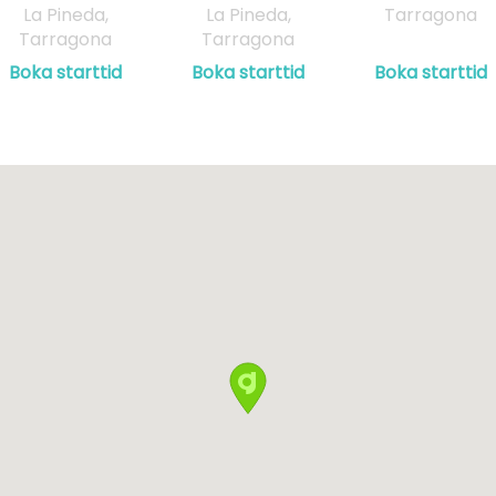
La Pineda,
La Pineda,
Tarragona
Tarragona
Tarragona
Boka starttid
Boka starttid
Boka starttid