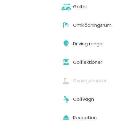
Golfbil
Omklädningsrum
Driving range
Golflektioner
Övningsbunker
Golfvagn
Reception