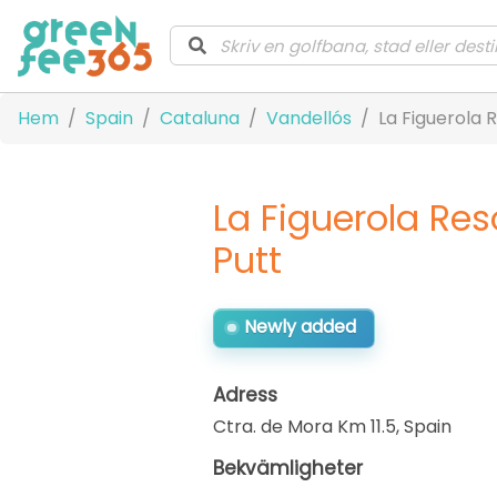
Hem
Spain
Cataluna
Vandellós
La Figuerola 
La Figuerola Res
Putt
Newly added
Adress
Ctra. de Mora Km 11.5
,
Spain
Bekvämligheter