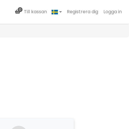
0
Till kassan
Registrera dig
Logga in