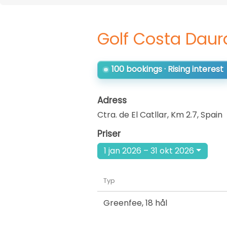
Golf Costa Dau
100 bookings · Rising interest
Adress
Ctra. de El Catllar, Km 2.7
,
Spain
Priser
1 jan 2026 – 31 okt 2026
Typ
Greenfee
,
18 hål