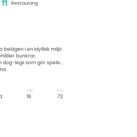
Restaurang
belägen i en idyllisk miljö
ehåller bunkrar,
ch dog-legs som gör spelet
na.
Hål
Par
d
18
72