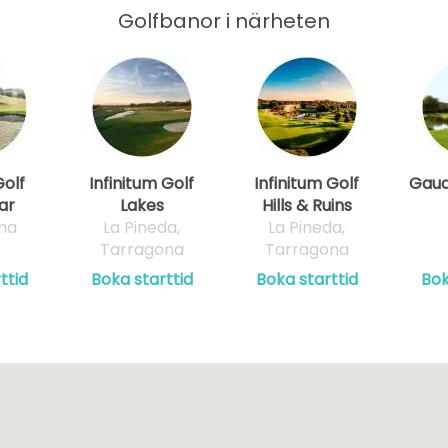
Golfbanor i närheten
Golf
Infinitum Golf
Infinitum Golf
Gaud
ar
Lakes
Hills & Ruins
na
La Pineda,
La Pineda,
Tarragona
Tarragona
ttid
Boka starttid
Boka starttid
Bok