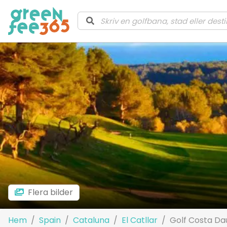
Flera bilder
Hem
Spain
Cataluna
El Catllar
Golf Costa Da