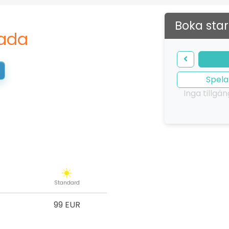
Boka star
rada
Spela
Inga tillgä
Standard
99 EUR