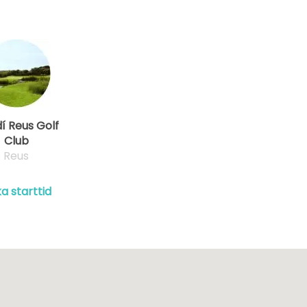
í Reus Golf
Club
Reus
a starttid