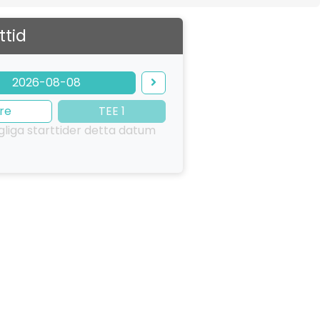
ttid
2026-08-08
re
TEE 1
ngliga starttider detta datum