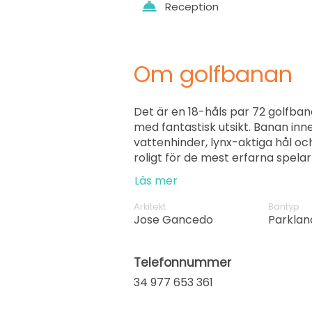
Reception
Om golfbanan
Det är en 18-håls par 72 golfbana 
med fantastisk utsikt. Banan inn
vattenhinder, lynx-aktiga hål o
roligt för de mest erfarna spelar
Läs mer
Arkitekt
Bantyp
Jose Gancedo
Parklan
Telefonnummer
34 977 653 361