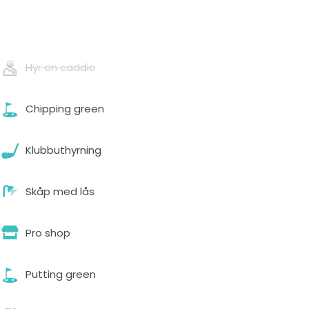
Hyr en caddie
Chipping green
Klubbuthyrning
Skåp med lås
Pro shop
Putting green