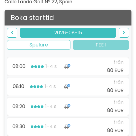
Calle Landa Golf Nº 22
,
Spain
Boka starttid
2026-08-15
Spelare
TEE 1
från
08:00
1-4 s
80 EUR
från
08:10
1-4 s
80 EUR
från
08:20
1-4 s
80 EUR
från
08:30
1-4 s
80 EUR