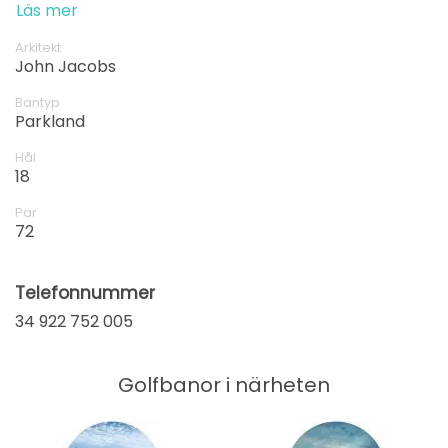
Läs mer
från
13:10
1-4 s
80 EUR
Arkitekt
John Jacobs
från
13:20
1-4 s
80 EUR
Bantyp
Parkland
från
13:30
1-4 s
Hål
80 EUR
18
från
Par
13:40
1-4 s
72
80 EUR
från
13:50
1-4 s
Telefonnummer
80 EUR
34 922 752 005
från
14:00
1 s
80 EUR
Golfbanor i närheten
från
14:10
1-4 s
80 EUR