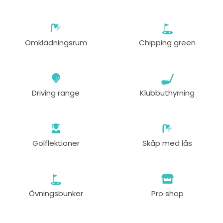
från
09:50
1-4 s
80 EUR
Omklädningsrum
Chipping green
från
10:00
1-4 s
80 EUR
från
10:10
1-4 s
Driving range
Klubbuthyrning
80 EUR
från
10:20
1-4 s
80 EUR
Golflektioner
Skåp med lås
från
10:30
1-2 s
80 EUR
från
10:40
1-4 s
Övningsbunker
Pro shop
80 EUR
från
10:50
1-2 s