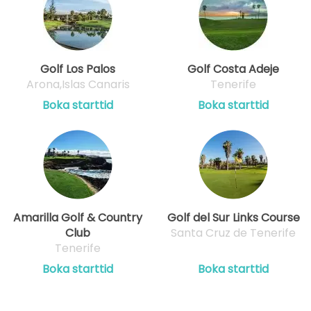
från
14:20
1-4 s
80 EUR
från
Golf Los Palos
Golf Costa Adeje
14:30
1-4 s
80 EUR
Arona,Islas Canaris
Tenerife
Boka starttid
Boka starttid
från
14:40
1-4 s
80 EUR
från
14:50
1-4 s
80 EUR
från
15:00
1-4 s
Amarilla Golf & Country
Golf del Sur Links Course
80 EUR
Club
Santa Cruz de Tenerife
Tenerife
Boka starttid
Boka starttid