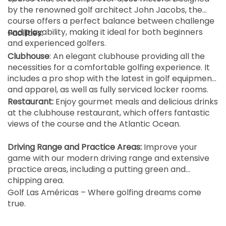
12:00
1-4 s
by the renowned golf architect John Jacobs, the
80 EUR
course offers a perfect balance between challenge
and playability, making it ideal for both beginners
från
Facilities:
12:10
1-4 s
and experienced golfers.
80 EUR
Clubhouse
: An elegant clubhouse providing all the
från
necessities for a comfortable golfing experience. It
12:20
1-4 s
includes a pro shop with the latest in golf equipment
80 EUR
and apparel, as well as fully serviced locker rooms.
från
Restaurant:
Enjoy gourmet meals and delicious drinks
12:30
1-4 s
80 EUR
at the clubhouse restaurant, which offers fantastic
views of the course and the Atlantic Ocean.
från
12:40
1-4 s
80 EUR
Driving Range and Practice Areas:
Improve your
game with our modern driving range and extensive
från
practice areas, including a putting green and
12:50
1-4 s
80 EUR
chipping area.
Golf Las Américas – Where golfing dreams come
från
true.
13:00
1-4 s
80 EUR