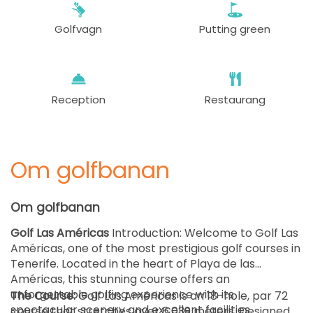
80 EUR
Golfvagn
Putting green
från
11:00
1-2 s
80 EUR
från
11:10
1-4 s
80 EUR
Reception
Restaurang
från
11:20
1-4 s
80 EUR
Om golfbanan
från
11:30
1-4 s
80 EUR
Om golfbanan
från
11:40
1-4 s
Golf Las Américas
Introduction: Welcome to Golf Las
80 EUR
Américas, one of the most prestigious golf courses in
Tenerife. Located in the heart of Playa de las
från
11:50
1-4 s
Américas, this stunning course offers an
80 EUR
unforgettable golfing experience with its
The Course:
Golf Las Américas is an 18-hole, par 72
spectacular scenery and excellent facilities.
course that stretches over 6,039 meters. Designed
från