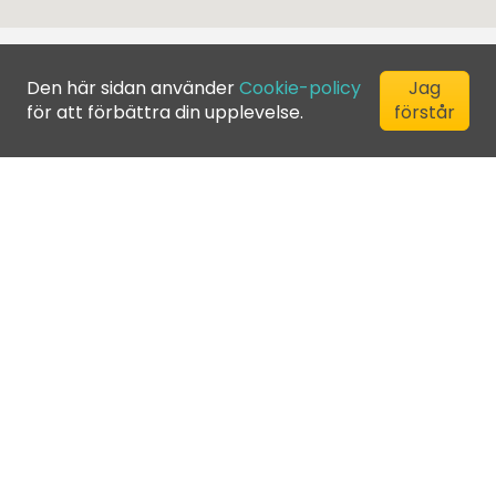
Den här sidan använder
Cookie-policy
Jag
för att förbättra din upplevelse.
förstår
©
2026
Greenfee365 Europe AB.
All Rights Reserved
Kontakta oss
Blogg
Klubbkatalog
Allmänna villkor
Integritetspolicy
Cookie-policy