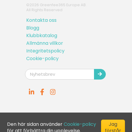
©
2026
Greenfee365 Europe AB.
All Rights Reserved
Kontakta oss
Blogg
Klubbkatalog
Allmänna villkor
Integritetspolicy
Cookie-policy
Den här sidan använder
Cookie-policy
Jag
för att förbättra din upplevelse.
förstår