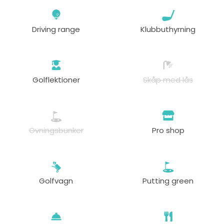
Driving range
Klubbuthyrning
Golflektioner
Skåp med lås
Övningsbunker
Pro shop
Golfvagn
Putting green