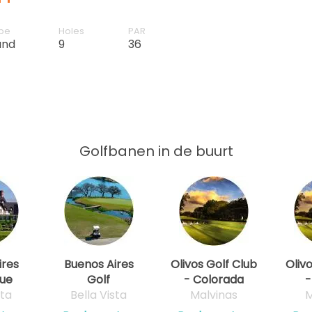
pe
Holes
PAR
and
9
36
Golfbanen in de buurt
ires
Buenos Aires
Olivos Golf Club
Oliv
lue
Golf
- Colorada
-
sta
Bella Vista
Malvinas
M