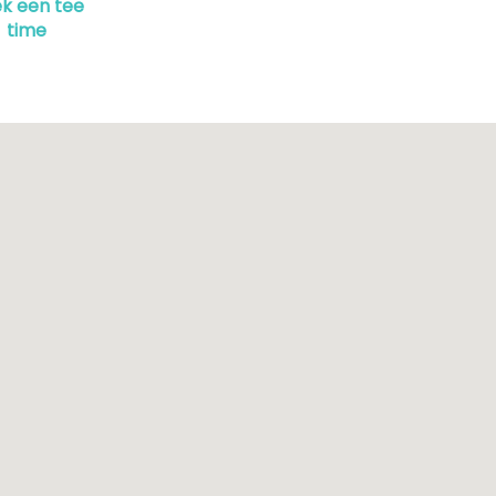
k een tee
time