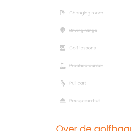
Changing room
Driving range
Golf lessons
Practice bunker
Pull cart
Reception hall
Over de golfbaa