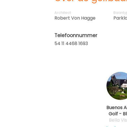
Architect
Baanty
Robert Von Hagge
Parkl
Telefoonnummer
54 11 4468 1693
Buenos A
Golf - B
Bella Vi