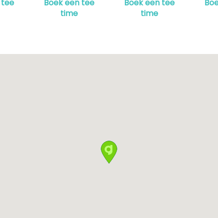
 tee
Boek een tee
Boek een tee
Boe
time
time