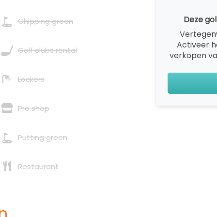
Deze gol
Chipping green
Vertegen
Activeer 
Golf clubs rental
verkopen va
Lockers
Pro shop
Putting green
Restaurant
n