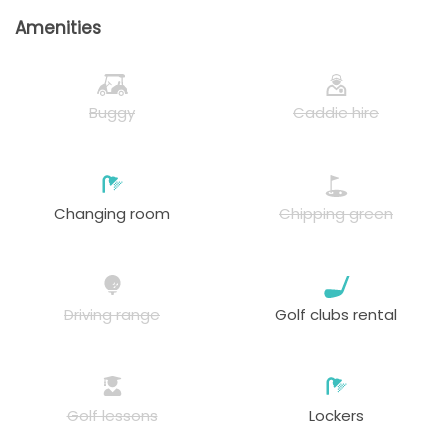
Amenities
Buggy
Caddie hire
Changing room
Chipping green
Driving range
Golf clubs rental
Golf lessons
Lockers