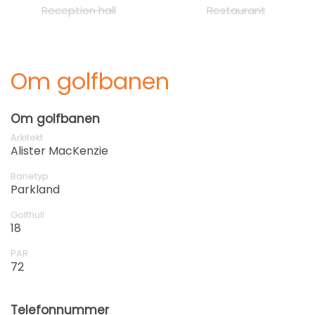
Reception hall
Restaurant
Om golfbanen
Om golfbanen
Arkitekt
Alister MacKenzie
Banetyp
Parkland
Golfhull
18
PAR
72
Telefonnummer