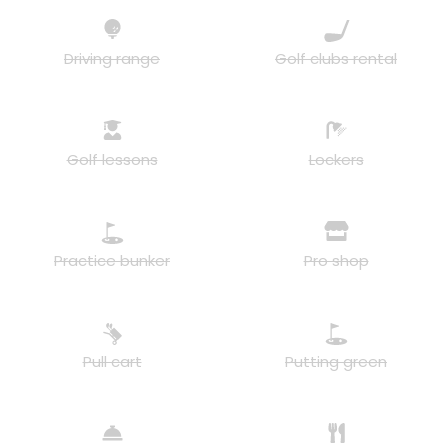
Driving range
Golf clubs rental
Golf lessons
Lockers
Practice bunker
Pro shop
Pull cart
Putting green