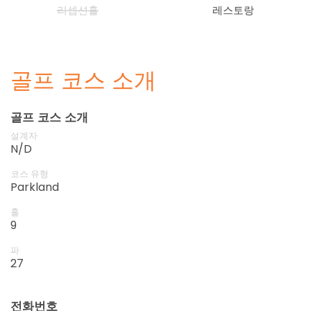
리셉션홀
레스토랑
골프 코스 소개
골프 코스 소개
설계자
N/D
코스 유형
Parkland
홀
9
파
27
전화번호