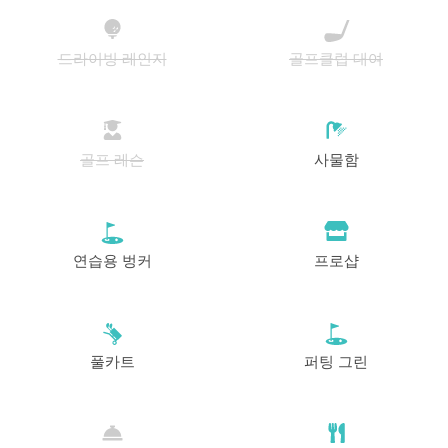
드라이빙 레인지
골프클럽 대여
골프 레슨
사물함
연습용 벙커
프로샵
풀카트
퍼팅 그린