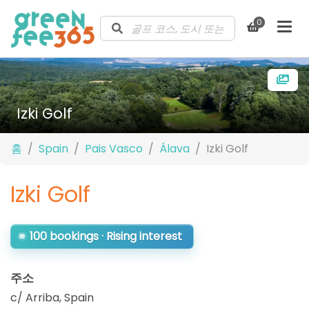
0
Izki Golf
홈
Spain
Pais Vasco
Álava
Izki Golf
Izki Golf
100 bookings · Rising interest
주소
c/ Arriba
,
Spain