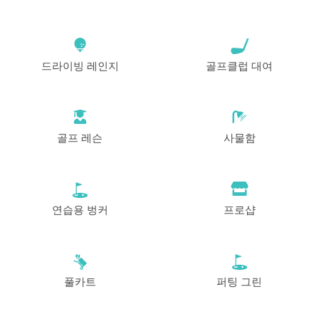
드라이빙 레인지
골프클럽 대여
골프 레슨
사물함
연습용 벙커
프로샵
풀카트
퍼팅 그린