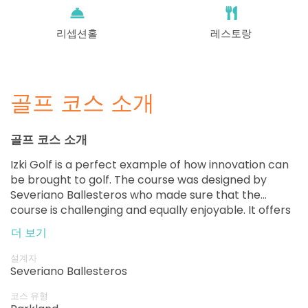
리셉션홀
레스토랑
골프 코스 소개
골프 코스 소개
Izki Golf is a perfect example of how innovation can
be brought to golf. The course was designed by
Severiano Ballesteros who made sure that the
course is challenging and equally enjoyable. It offers
spectacular holes and wide fairways accompanied
더 보기
by great views and beautiful nature.
설계자
Severiano Ballesteros
코스 유형