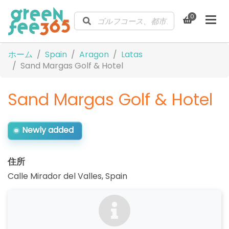
0
ホーム
Spain
Aragon
Latas
Sand Margas Golf & Hotel
Sand Margas Golf & Hotel
Newly added
住所
Calle Mirador del Valles
,
Spain