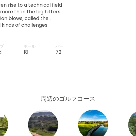
n rise to a technical field
more than the big hitters.
ion blows, called the
l kinds of challenges .
プ
ホール
パー
d
18
72
周辺のゴルフコース