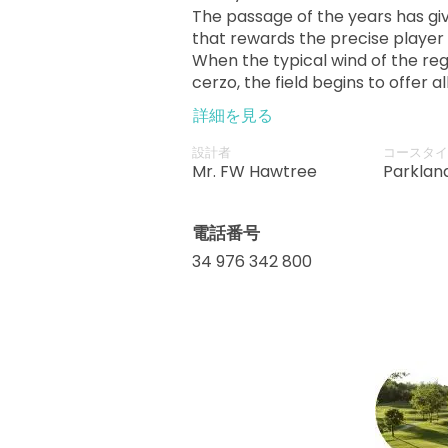
The passage of the years has give
that rewards the precise player 
When the typical wind of the reg
cerzo, the field begins to offer al
詳細を見る
設計者
コースタイ
Mr. FW Hawtree
Parklan
電話番号
34 976 342 800