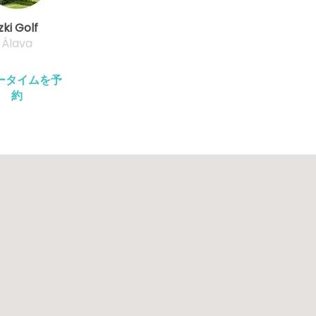
zki Golf
Álava
ータイムを予
約