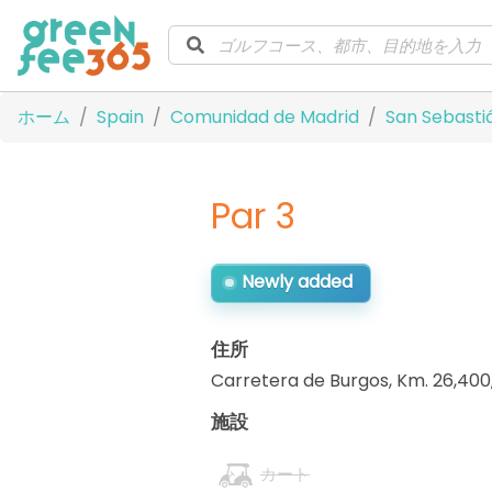
ホーム
Spain
Comunidad de Madrid
San Sebasti
Par 3
Newly added
住所
Carretera de Burgos, Km. 26,400
施設
カート