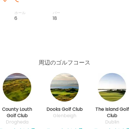
ホール
パー
6
18
周辺のゴルフコース
County Louth
Dooks Golf Club
The Island Golf
Golf Club
Glenbeigh
Club
Drogheda
Dublin