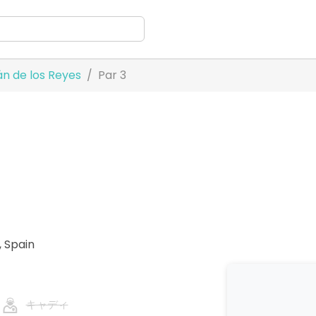
án de los Reyes
Par 3
,
Spain
キャディ