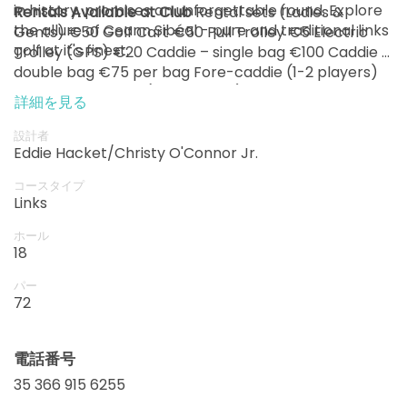
in history, promises an unforgettable round. Explore
Rentals Available at Club
Rental sets (Ladies &
the allure of Ceann Sibéal - pure and traditional links
Gents) €50 Golf Cart €50 Pull Trolley €5 Electric
開始
15:40
1-4名
golf at it's finest.
Trolley (GPS) €20 Caddie – single bag €100 Caddie –
EUR 199
double bag €75 per bag Fore-caddie (1-2 players)
€100 Fore-caddie (3-4 players) €150
開始
詳細を見る
15:50
1-4名
EUR 199
設計者
開始
Eddie Hacket/Christy O'Connor Jr.
16:00
1-4名
EUR 199
コースタイプ
Links
ホール
18
パー
72
電話番号
35 366 915 6255