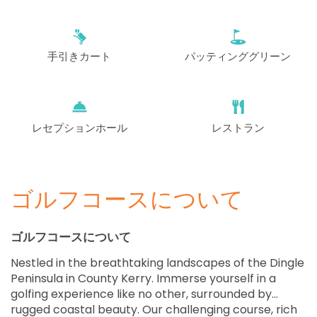
開始
13:20
1-4名
EUR 199
手引きカート
パッティンググリーン
開始
13:30
1-4名
EUR 199
開始
13:40
1-4名
EUR 199
レセプションホール
レストラン
開始
13:50
1-4名
EUR 199
ゴルフコースについて
開始
15:10
1-4名
EUR 199
ゴルフコースについて
開始
15:20
1-4名
Nestled in the breathtaking landscapes of the Dingle
EUR 199
Peninsula in County Kerry. Immerse yourself in a
golfing experience like no other, surrounded by
開始
15:30
1-4名
rugged coastal beauty. Our challenging course, rich
EUR 199