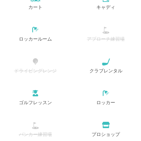
開始
10:50
1-4名
カート
キャディ
EUR 199
開始
11:20
1-4名
EUR 199
ロッカールーム
アプローチ練習場
開始
11:40
1-4名
EUR 199
開始
11:50
1-4名
ドライビングレンジ
クラブレンタル
EUR 199
開始
12:20
1-4名
EUR 199
ゴルフレッスン
ロッカー
開始
13:00
1-4名
EUR 199
開始
13:10
1-4名
バンカー練習場
プロショップ
EUR 199