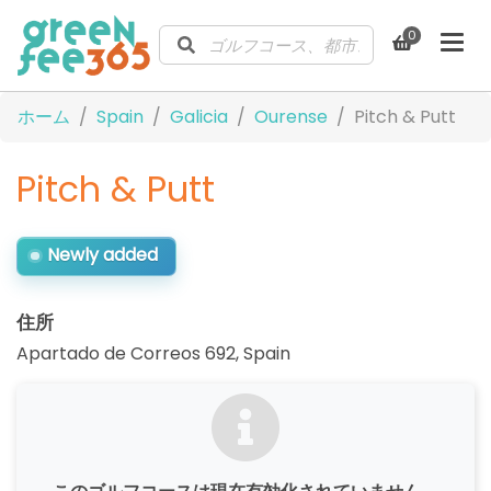
0
ホーム
Spain
Galicia
Ourense
Pitch & Putt
Pitch & Putt
Newly added
住所
Apartado de Correos 692
,
Spain