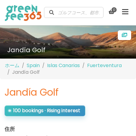
0
Jandía Golf
ホーム
Spain
Islas Canarias
Fuerteventura
Jandía Golf
Jandía Golf
100 bookings · Rising interest
住所