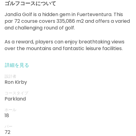
ゴルフコースについて
Jandía Golf is a hidden gem in Fuerteventura. This
par 72 course covers 335,086 m2 and offers a varied
and challenging round of golf.
As a reward, players can enjoy breathtaking views
over the mountains and fantastic leisure facilities.
詳細を見る
設計者
Ron Kirby
コースタイプ
Parkland
ホール
18
パー
72