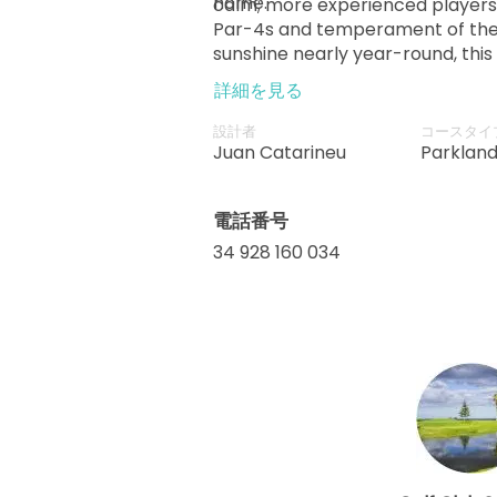
home.
calm; more experienced players w
Par-4s and temperament of the
sunshine nearly year-round, this 
pleasure, pace and performanc
詳細を見る
設計者
コースタイ
Juan Catarineu
Parklan
電話番号
34 928 160 034