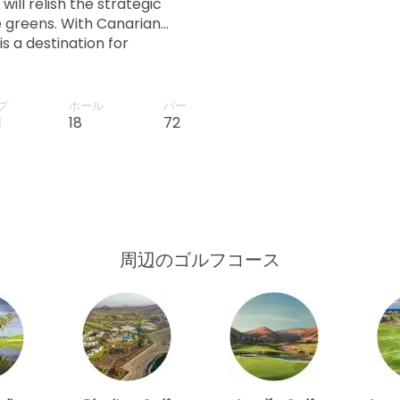
ill relish the strategic
 greens. With Canarian
is a destination for
e.
プ
ホール
パー
d
18
72
周辺のゴルフコース