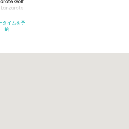
arote Golf
, Lanzarote
ータイムを予
約