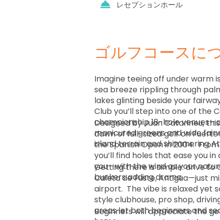
レセプションホール
ゴルフコースに
Imagine teeing off under warm is
sea breeze rippling through pal
lakes glinting beside your fairwa
Club you’ll step into one of the C
championship 18-hole venues—a
Designed by Juan Catarineu, thi
manicured greens and wide fairw
dawn of full-sized golf on Fuer
island terrain and shimmering At
the Spanish Open in 2004. ￼ From first tee to final green
you’ll find holes that ease you i
you—with the wind as your natura
Getting there is simple: drive to
bunkers adding drama.
Caleta de Fuste, Antigua—just mi
airport. ￼ The vibe is relaxed yet sophisticated: a resort-
style clubhouse, pro shop, driv
areas let both beginners and se
Beginners will appreciate the ge