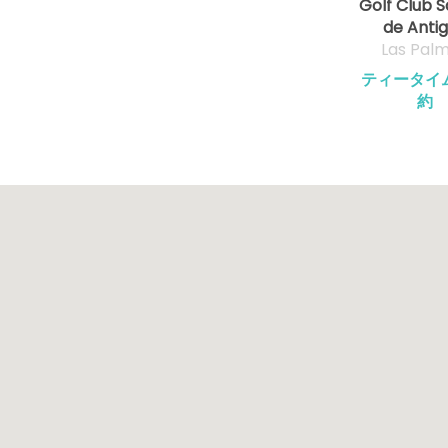
Golf Club S
de Anti
Las Pal
ティータイ
約