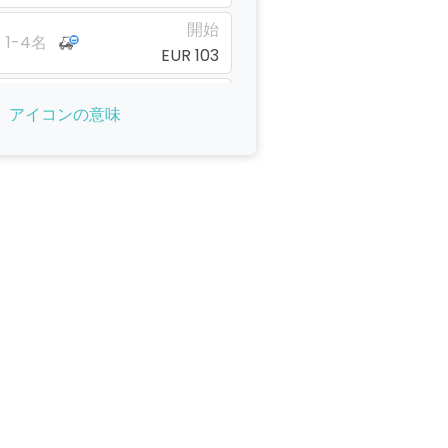
開始
1-4名
EUR 103
開始
1-4名
アイコンの意味
EUR 103