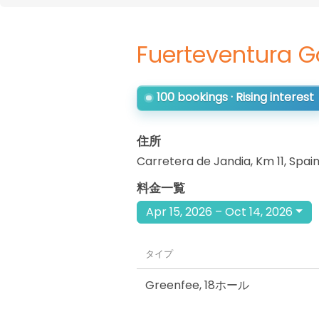
Fuerteventura G
100 bookings · Rising interest
住所
Carretera de Jandia, Km 11
,
Spai
料金一覧
Apr 15, 2026 – Oct 14, 2026
タイプ
Greenfee
,
18ホール