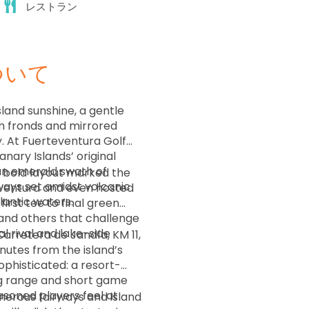
レストラン
ついて
land sunshine, a gentle
m fronds and mirrored
y. At Fuerteventura Golf
anary Islands’ original
n emerald swath of
s bold layout marked the
ays set amidst volcanic
teventura and even hosted
lantic waters.
n and others that challenge
l rival and lake-side
 Carretera de Jandía, KM 11,
nutes from the island’s
ing range and short game
asoned players feel at
nerous fairways and island